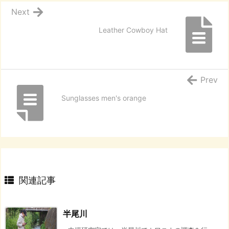
Next
Leather Cowboy Hat
Prev
Sunglasses men's orange
関連記事
半尾川