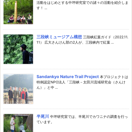
活動をはじめとする中坪研究室での諸々の活動を紹介しま
す！ ...
三段峡ミュージアム構想
三段峡紅葉ガイド（2022.11.
11） 広大さんけん部の2人が、三段峡内で紅葉 ...
Sandankyo Nature Trail Project
本プロジェクトは
特例認定NPO法人「三段峡－太田川流域研究会（さんけ
ん）」と中 ...
半尾川
中坪研究室では、半尾川でカワニナの調査を行っ
ています。