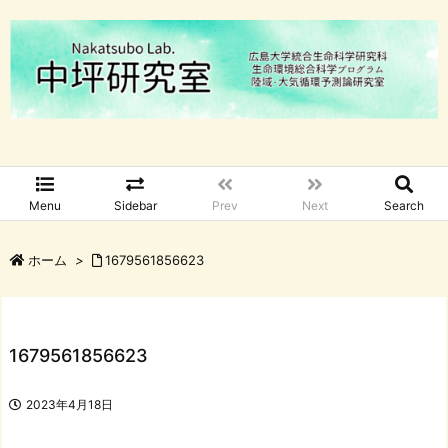
Menu
Sidebar
Prev
Next
Search
ホーム
>
1679561856623
1679561856623
2023年4月18日