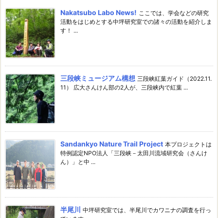
Nakatsubo Labo News!
ここでは、学会などの研究
活動をはじめとする中坪研究室での諸々の活動を紹介しま
す！ ...
三段峡ミュージアム構想
三段峡紅葉ガイド（2022.11.
11） 広大さんけん部の2人が、三段峡内で紅葉 ...
Sandankyo Nature Trail Project
本プロジェクトは
特例認定NPO法人「三段峡－太田川流域研究会（さんけ
ん）」と中 ...
半尾川
中坪研究室では、半尾川でカワニナの調査を行っ