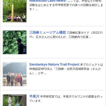
Nakatsubo Labo News!
ここでは、学会などの研究
活動をはじめとする中坪研究室での諸々の活動を紹介しま
す！ ...
三段峡ミュージアム構想
三段峡紅葉ガイド（2022.11.
11） 広大さんけん部の2人が、三段峡内で紅葉 ...
Sandankyo Nature Trail Project
本プロジェクトは
特例認定NPO法人「三段峡－太田川流域研究会（さんけ
ん）」と中 ...
半尾川
中坪研究室では、半尾川でカワニナの調査を行っ
ています。